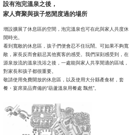
設有泡完溫泉之後，
家人齊聚與孩子悠閒度過的場所
增設擴展了休息區的空間，泡完溫泉也可在此與家人共度休
閒時光。
看到寬敞的休息區，孩子們便會忍不住玩鬧。可如果不夠寬
敞，家長反而會顧忌其他賓客的感受。我們深刻感受到，在
源泉放流的溫泉洗浴之後，一處能與家人共享閒適的區域，
對家長和孩子都很重要。
敬請使用免費開放的休息區，以及使用大分縣產食材，套
餐・宴席菜品齊備的“葫蘆溫泉用餐處 飄然”。