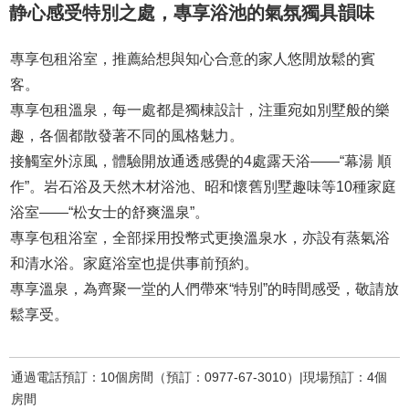
静心感受特別之處，專享浴池的氣氛獨具韻味
專享包租浴室，推薦給想與知心合意的家人悠閒放鬆的賓
客。
專享包租溫泉，每一處都是獨棟設計，注重宛如別墅般的樂
趣，各個都散發著不同的風格魅力。
接觸室外涼風，體驗開放通透感覺的4處露天浴——“幕湯 順
作”。岩石浴及天然木材浴池、昭和懷舊別墅趣味等10種家庭
浴室——“松女士的舒爽溫泉”。
專享包租浴室，全部採用投幣式更換溫泉水，亦設有蒸氣浴
和清水浴。家庭浴室也提供事前預約。
專享溫泉，為齊聚一堂的人們帶來“特別”的時間感受，敬請放
鬆享受。
通過電話預訂：10個房間（預訂：0977-67-3010）|現場預訂：4個
房間