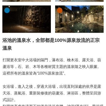
浴池的溫泉水，全部都是100%源泉放流的正宗
溫泉
打開更衣室中大浴場的隔門，瀑布浴、檜木浴、露天浴、葫
蘆浴等，石、岩、木等各種材質主題的溫泉隨之映入眼簾。
這裡所有的溫泉皆為“100%源泉放流”。
女浴場，進入之後，穿過大浴場，出現直到深處的依序是露
天浴、蒸氣浴、重新裝修後的葫蘆浴、淋浴區，整體呈回游
式設計。