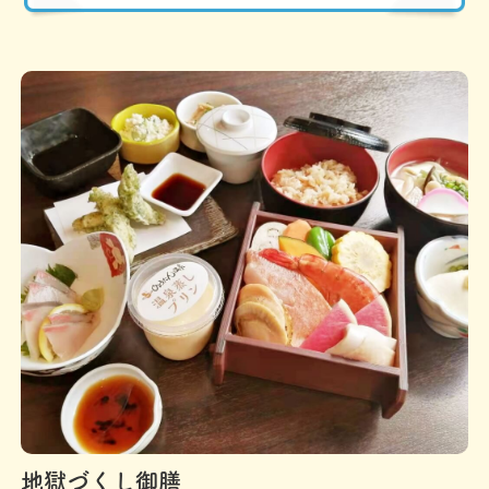
地獄づくし御膳