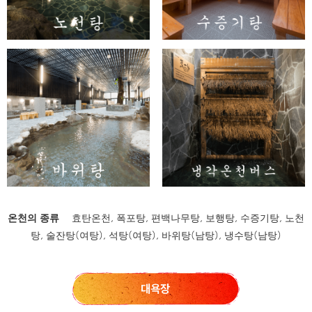
온천의 종류
효탄온천, 폭포탕, 편백나무탕, 보행탕, 수증기탕, 노천
탕, 술잔탕(여탕), 석탕(여탕), 바위탕(남탕), 냉수탕(남탕)