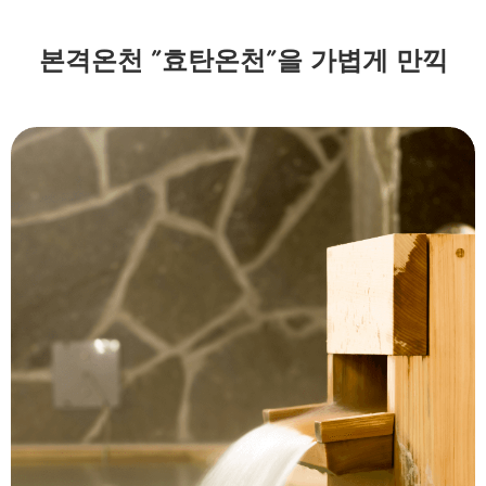
본격온천 ”효탄온천”을 가볍게 만끽