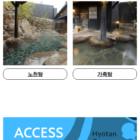
노천탕
가족탕