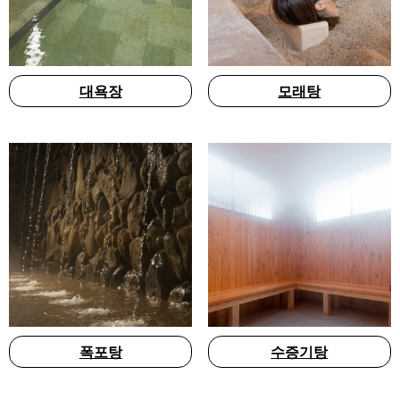
대욕장
모래탕
폭포탕
수증기탕